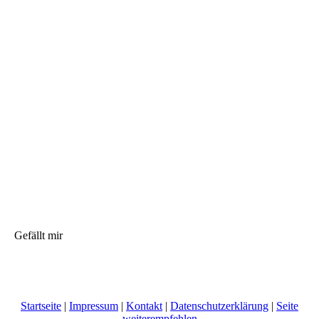
Gefällt mir
Startseite
|
Impressum
|
Kontakt
|
Datenschutzerklärung
|
Seite
weiterempfehlen